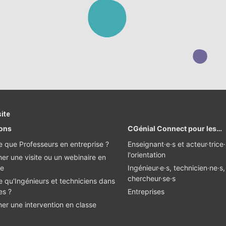
site
ions
CGénial Connect pour les…
e que Professeurs en entreprise ?
Enseignant·e·s et acteur·trice
l'orientation
er une visite ou un webinaire en
se
Ingénieur·e·s, technicien·ne·s,
chercheur·se·s
e qu'Ingénieurs et techniciens dans
es ?
Entreprises
er une intervention en classe