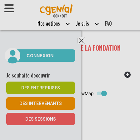
Afficher le menu
Nos actions
Je suis
FAQ
Fermer le menu
LES ÉVÈNEMENTS DIGITAUX DE LA FONDATION
CGÉNIAL
CONNEXION
Je souhaite découvrir
FILTRES DE RECHERCHE
DES ENTREPRISES
page.eventSession.search.filter.showMap
DES INTERVENANTS
DES SESSIONS