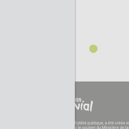
La Fondation CGénial, reconnue d’utilité publique, a été créée e
2006 par des entreprises et avec le soutien du Ministère de la