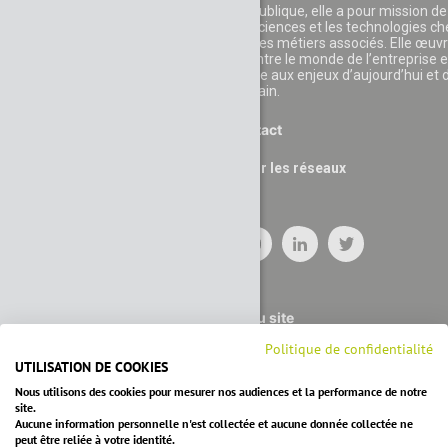
Recherche. Reconnue d’utilité publique, elle a pour mission de
développer l'appétence pour les sciences et les technologies c
les jeunes et leur faire découvrir les métiers associés. Elle œuv
également au rapprochement entre le monde de l’entreprise e
celui de l’éducation pour faire face aux enjeux d’aujourd’hui et 
demain.
Contact
Suivez nous sur les réseaux
Plan du site
Politique de confidentialité
UTILISATION DE COOKIES
Nous utilisons des cookies pour mesurer nos audiences et la performance de notre
site.
Aucune information personnelle n'est collectée et aucune donnée collectée ne
peut être reliée à votre identité.