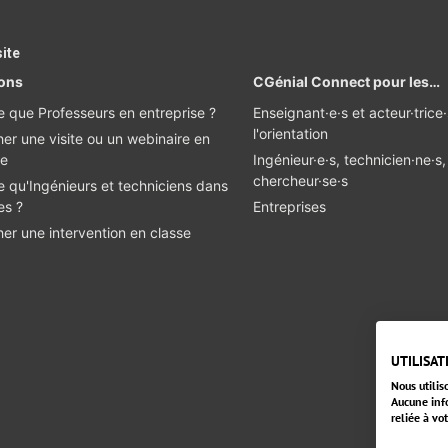
site
ions
CGénial Connect pour les…
e que Professeurs en entreprise ?
Enseignant·e·s et acteur·trice
l'orientation
er une visite ou un webinaire en
se
Ingénieur·e·s, technicien·ne·s,
chercheur·se·s
e qu'Ingénieurs et techniciens dans
es ?
Entreprises
er une intervention en classe
UTILISAT
Nous utilis
Aucune inf
reliée à vot