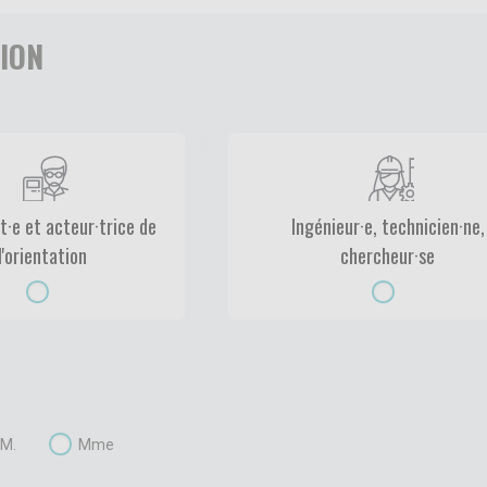
ION
t·e et acteur·trice de
Ingénieur·e, technicien·ne,
l'orientation
chercheur·se
M.
Mme