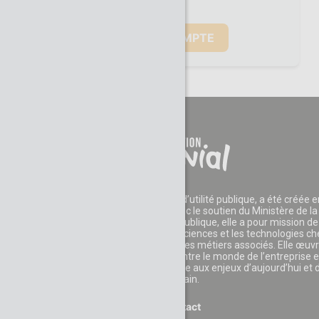
La Fondation CGénial, reconnue d’utilité publique, a été créée e
2006 par des entreprises et avec le soutien du Ministère de la
Recherche. Reconnue d’utilité publique, elle a pour mission de
développer l'appétence pour les sciences et les technologies c
les jeunes et leur faire découvrir les métiers associés. Elle œuv
également au rapprochement entre le monde de l’entreprise e
celui de l’éducation pour faire face aux enjeux d’aujourd’hui et 
demain.
Contact