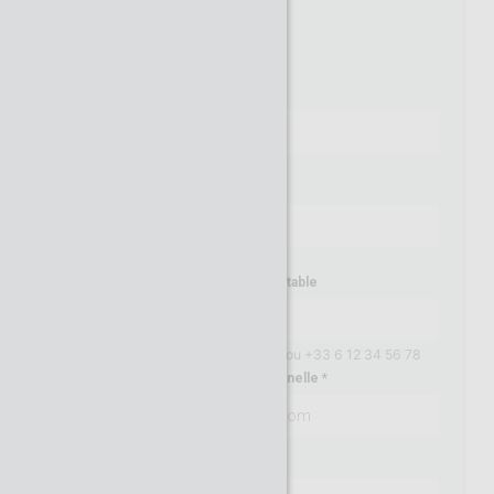
M.
Mme
Nom
Prénom
Numéro de téléphone portable
Exemples: 06 12 34 56 78 ou +33 6 12 34 56 78
Adresse email professionnelle
Mot de passe