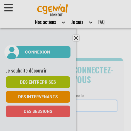
Afficher le menu
Nos actions
Je suis
FAQ
Fermer le menu
CONNEXION
DÉJÀ
CONNECTEZ-
Je souhaite découvrir
INSCRIT ?
VOUS
DES ENTREPRISES
Adresse email professionnelle
DES INTERVENANTS
DES SESSIONS
Se souvenir de moi