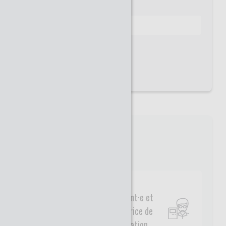
Mot de passe
Mot de passe oublié ?
INSCRIPTION
Type de profil
Enseignant·e et
acteur·trice de
l'orientation