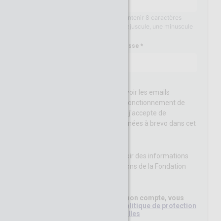
Votre mot de passe doit contenir 8 caractères
minimum, au moins une majuscule, une minuscule
et un chiffre
Confirmation du mot de passe
J’acccepte de recevoir les emails
permettant le bon fonctionnement de
CGenial-Connect et j'accepte de
transferer mes données à brevo dans cet
objectif.
J'accepte de recevoir des informations
concernant les actions de la Fondation
CGénial
En cliquant sur Créer mon compte, vous
avez lu et accepté la
Politique de protection
des données personnelles