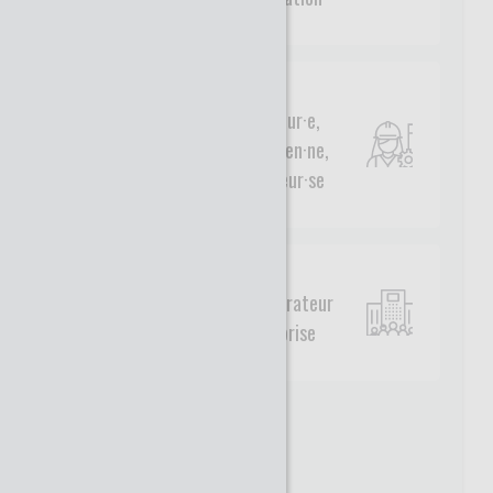
Ingénieur·e,
technicien·ne,
chercheur·se
Administrateur
entreprise
Civilité