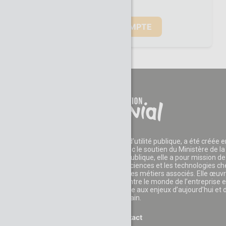
La Fondation CGénial, reconnue d’utilité publique, a été créée e
2006 par des entreprises et avec le soutien du Ministère de la
Recherche. Reconnue d’utilité publique, elle a pour mission de
développer l'appétence pour les sciences et les technologies c
les jeunes et leur faire découvrir les métiers associés. Elle œuv
également au rapprochement entre le monde de l’entreprise e
celui de l’éducation pour faire face aux enjeux d’aujourd’hui et 
demain.
Contact