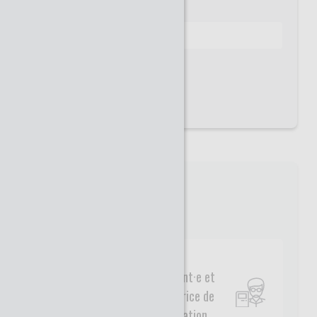
Mot de passe
Mot de passe oublié ?
INSCRIPTION
Type de profil
Enseignant·e et
acteur·trice de
l'orientation