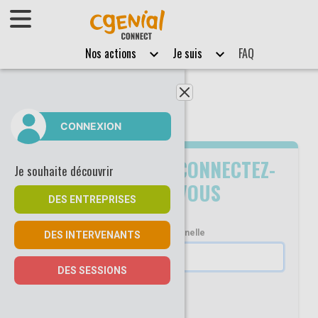
Afficher le menu
Nos actions
Je suis
FAQ
Fermer le menu
CONNEXION
DÉJÀ
CONNECTEZ-
Je souhaite découvrir
INSCRIT ?
VOUS
DES ENTREPRISES
Adresse email professionnelle
DES INTERVENANTS
DES SESSIONS
Se souvenir de moi