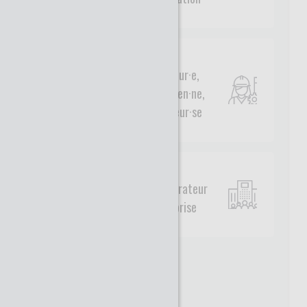
Ingénieur·e,
technicien·ne,
chercheur·se
Administrateur
entreprise
Civilité