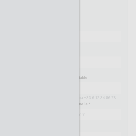
M.
Mme
Nom
Prénom
Numéro de téléphone portable
Exemples: 06 12 34 56 78 ou +33 6 12 34 56 78
Adresse email professionnelle
Mot de passe