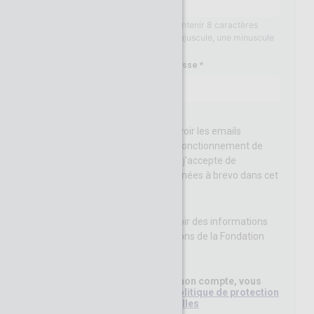
Votre mot de passe doit contenir 8 caractères
minimum, au moins une majuscule, une minuscule
et un chiffre
Confirmation du mot de passe
J’acccepte de recevoir les emails
permettant le bon fonctionnement de
CGenial-Connect et j'accepte de
transferer mes données à brevo dans cet
objectif.
J'accepte de recevoir des informations
concernant les actions de la Fondation
CGénial
En cliquant sur Créer mon compte, vous
avez lu et accepté la
Politique de protection
des données personnelles