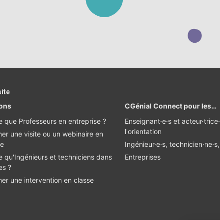
site
ions
CGénial Connect pour les…
e que Professeurs en entreprise ?
Enseignant·e·s et acteur·trice
l'orientation
er une visite ou un webinaire en
se
Ingénieur·e·s, technicien·ne·s
e qu'Ingénieurs et techniciens dans
Entreprises
es ?
er une intervention en classe