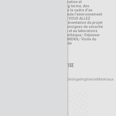
est équipée pour la préparation et
laconservation, sur le long terme, des
échantillonsprélevés dans le cadre d’un
programme d’observationde l’environnement
couvrant 900 km².CE QUE VOUS ALLEZ
DÉCOUVRIR• Accueil et présentation du projet
Cigéo,• Explication des consignes de sécurité
pour l'accès àl'écothèque et au laboratoire
souterrain,• Visite de l'écothèque,• Déjeuner
avec des ingénieurs de l'ANDRA,• Visite du
laboratoire souterrain et de
l'espacetechnologique.
DOMAINE D’EXPERTISE
Gestion des déchets
radioactifsEnvironnementGéologieIngénierieMatériaux