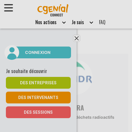
Afficher le menu
Nos actions
Je suis
FAQ
Fermer le menu
CONNEXION
Je souhaite découvrir
DES ENTREPRISES
DES INTERVENANTS
ANDRA
DES SESSIONS
Traitement des déchets radioactifs