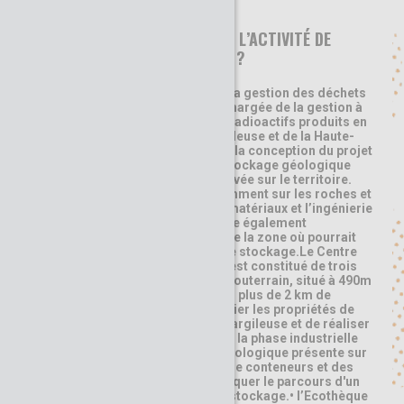
EN QUOI CONSISTE L’ACTIVITÉ DE
CETTE ORGANISATION ?
L'Agence nationale pour la gestion des déchets
radioactifs (Andra) est chargée de la gestion à
long terme des déchets radioactifs produits en
France. A la limite de la Meuse et de la Haute-
Marne, l'Andra travaille à la conception du projet
de centre industriel de stockage géologique
Cigéo et prépare son arrivée sur le territoire.
Les études portent notamment sur les roches et
leur comportement, les matériaux et l’ingénierie
du projet. L’Agence étudie également
l’environnement autour de la zone où pourrait
être implanté le centre de stockage.Le Centre
de Meuse/Haute-Marne est constitué de trois
entités :• le Laboratoire souterrain, situé à 490m
deprofondeur, comprend plus de 2 km de
galeries. Il permet d’étudier les propriétés de
confinement de la roche argileuse et de réaliser
des essais pour préparer la phase industrielle
de Cigéo.• l'espace technologique présente sur
3000m², desprototypes de conteneurs et des
robots permettantd'expliquer le parcours d'un
colis de déchets dans lestockage.• l’Ecothèque