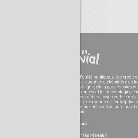
La Fondation CGénial, reconnue d’utilité publique, a été créée e
2006 par des entreprises et avec le soutien du Ministère de la
Recherche. Reconnue d’utilité publique, elle a pour mission de
développer l'appétence pour les sciences et les technologies c
les jeunes et leur faire découvrir les métiers associés. Elle œuv
également au rapprochement entre le monde de l’entreprise e
celui de l’éducation pour faire face aux enjeux d’aujourd’hui et 
demain.
Contact
Suivez nous sur les réseaux