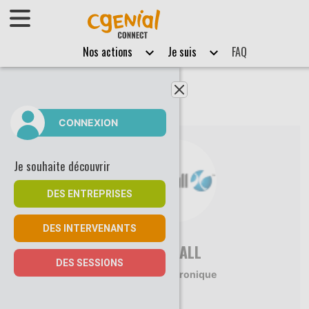
Afficher le menu
Nos actions
Je suis
FAQ
Fermer le menu
CONNEXION
Je souhaite découvrir
DES ENTREPRISES
DES INTERVENANTS
RADIALL
DES SESSIONS
Electronique