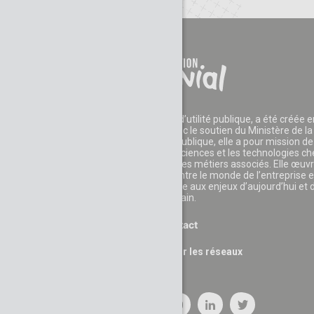
La Fondation CGénial, reconnue d’utilité publique, a été créée e
2006 par des entreprises et avec le soutien du Ministère de la
Recherche. Reconnue d’utilité publique, elle a pour mission de
développer l'appétence pour les sciences et les technologies c
les jeunes et leur faire découvrir les métiers associés. Elle œuv
également au rapprochement entre le monde de l’entreprise e
celui de l’éducation pour faire face aux enjeux d’aujourd’hui et 
demain.
Contact
Suivez nous sur les réseaux