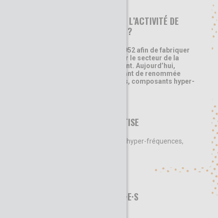
EN QUOI CONSISTE L’ACTIVITÉ DE
CETTE ORGANISATION ?
Radiall a été fondée en 1952 afin de fabriquer
des prises coaxiales pour le secteur de la
télévision alors émergeant. Aujourd’hui,
l’entreprise est un fabricant de renommée
mondiale de connecteurs, composants hyper-
fréquences, antennes…
DOMAINE D’EXPERTISE
connecteurs, composants hyper-fréquences,
antennes…
NOS INTERVENANT·E·S