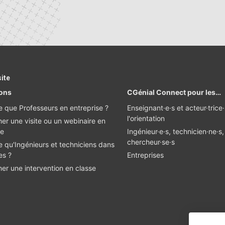
site
ions
CGénial Connect pour les…
e que Professeurs en entreprise ?
Enseignant·e·s et acteur·trice
l'orientation
er une visite ou un webinaire en
se
Ingénieur·e·s, technicien·ne·s,
chercheur·se·s
e qu'Ingénieurs et techniciens dans
es ?
Entreprises
er une intervention en classe