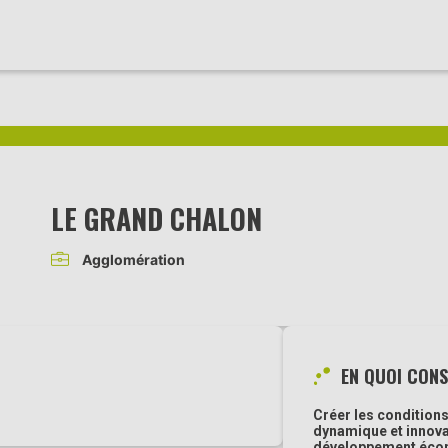
LE GRAND CHALON
Agglomération
EN QUOI CONS
Créer les condition
dynamique et innovan
développement éco