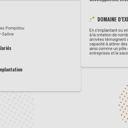
DOMAINE D’EX
ges Pompidou
En s’implantant ou en
r-Saône
à la création de nom
arrivées témoignent d
capacité à attirer de
lariés
ainsi comme un pôle 
entreprises et le sav
implantation