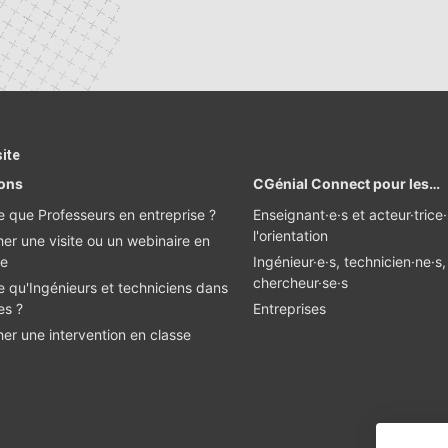
site
ions
CGénial Connect pour les…
e que Professeurs en entreprise ?
Enseignant·e·s et acteur·trice
l'orientation
er une visite ou un webinaire en
se
Ingénieur·e·s, technicien·ne·s,
chercheur·se·s
e qu'Ingénieurs et techniciens dans
es ?
Entreprises
er une intervention en classe