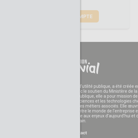
La Fondation CGénial, reconnue d’utilité publique, a été créée e
2006 par des entreprises et avec le soutien du Ministère de la
Recherche. Reconnue d’utilité publique, elle a pour mission de
développer l'appétence pour les sciences et les technologies c
les jeunes et leur faire découvrir les métiers associés. Elle œuv
également au rapprochement entre le monde de l’entreprise e
celui de l’éducation pour faire face aux enjeux d’aujourd’hui et 
demain.
Contact