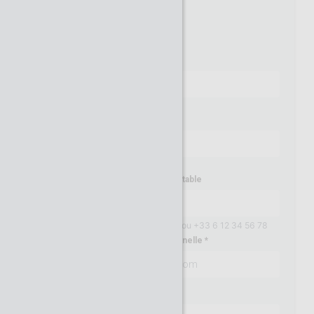
M.
Mme
Nom
Prénom
Numéro de téléphone portable
Exemples: 06 12 34 56 78 ou +33 6 12 34 56 78
Adresse email professionnelle
Mot de passe