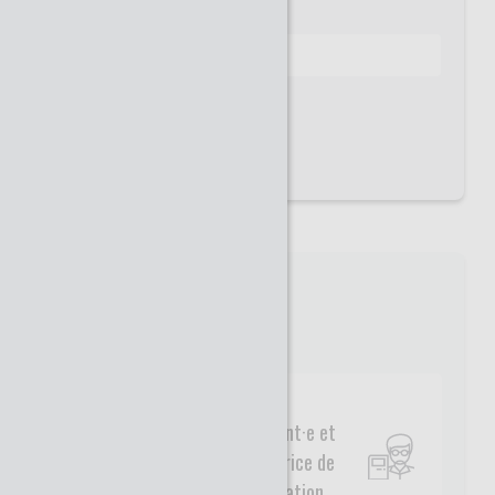
Mot de passe
Mot de passe oublié ?
INSCRIPTION
Type de profil
Enseignant·e et
acteur·trice de
l'orientation