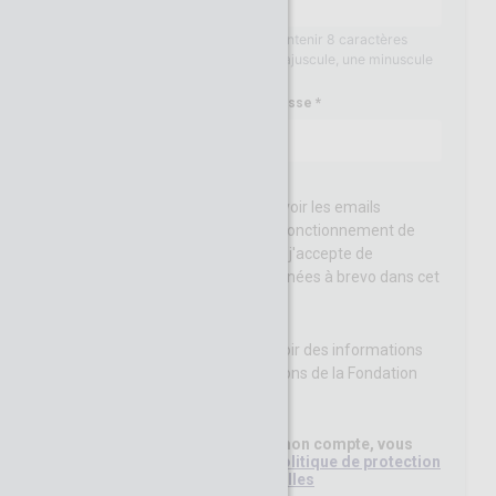
Votre mot de passe doit contenir 8 caractères
minimum, au moins une majuscule, une minuscule
et un chiffre
Confirmation du mot de passe
J’acccepte de recevoir les emails
permettant le bon fonctionnement de
CGenial-Connect et j'accepte de
transferer mes données à brevo dans cet
objectif.
J'accepte de recevoir des informations
concernant les actions de la Fondation
CGénial
En cliquant sur Créer mon compte, vous
avez lu et accepté la
Politique de protection
des données personnelles