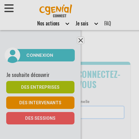
Afficher le menu
Nos actions
Je suis
FAQ
Fermer le menu
CONNEXION
DÉJÀ
CONNECTEZ-
Je souhaite découvrir
INSCRIT ?
VOUS
DES ENTREPRISES
Adresse email professionnelle
DES INTERVENANTS
DES SESSIONS
Se souvenir de moi