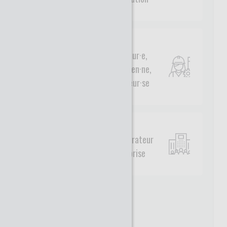
Ingénieur·e,
technicien·ne,
chercheur·se
Administrateur
entreprise
Civilité