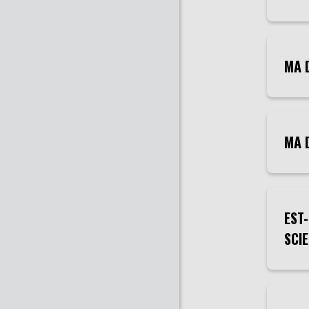
MA 
MA 
EST
SCIE