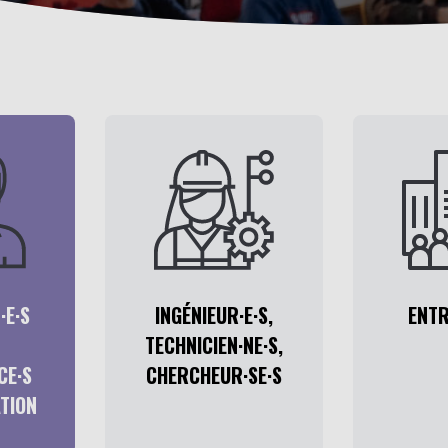
·E·S
INGÉNIEUR·E·S,
ENTR
TECHNICIEN·NE·S,
CE·S
CHERCHEUR·SE·S
ATION