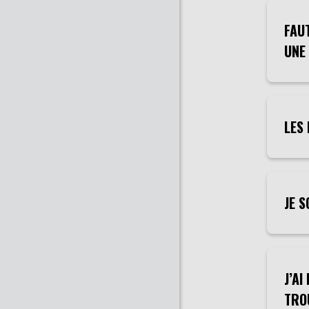
FAU
UNE
LES
JE 
J’A
TRO