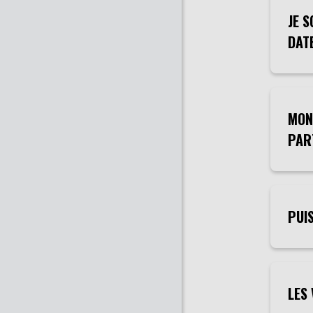
JE 
DAT
MON
PART
PUIS
LES 