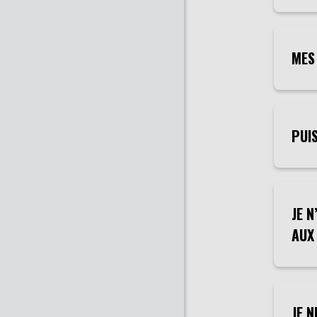
MES
PUIS
JE N
AUX 
JE N