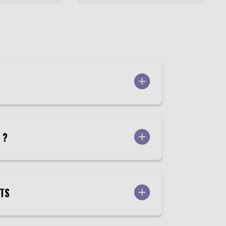
 ?
NTS