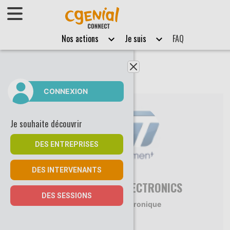
Afficher le menu
Nos actions
Je suis
FAQ
Fermer le menu
CONNEXION
Je souhaite découvrir
DES ENTREPRISES
DES INTERVENANTS
STMICROELECTRONICS
DES SESSIONS
Electronique