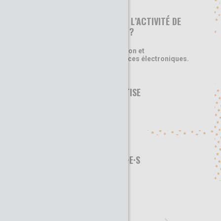
EN QUOI CONSISTE L’ACTIVITÉ DE
CETTE ORGANISATION ?
Développement, fabrication et
commercialisation de puces électroniques.
DOMAINE D’EXPERTISE
Circuits électroniques
NOS INTERVENANT·E·S