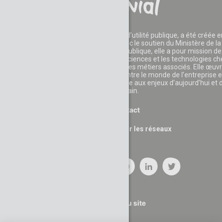
La Fondation CGénial, reconnue d’utilité publique, a été créée e
2006 par des entreprises et avec le soutien du Ministère de la
Recherche. Reconnue d’utilité publique, elle a pour mission de
développer l'appétence pour les sciences et les technologies c
les jeunes et leur faire découvrir les métiers associés. Elle œuv
également au rapprochement entre le monde de l’entreprise e
celui de l’éducation pour faire face aux enjeux d’aujourd’hui et 
demain.
Contact
Suivez nous sur les réseaux
Plan du site