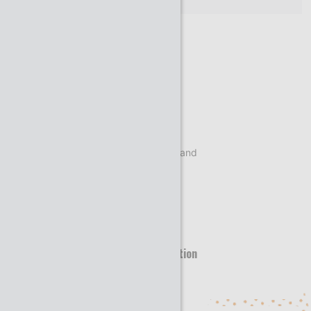
Site web
st.com/
Siège social
29 Boulevard Romain Rolland
92120 Montrouge
Nombre de salariés
10000-
Territoire d’implantation
international