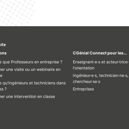
site
ions
CGénial Connect pour les…
e que Professeurs en entreprise ?
Enseignant·e·s et acteur·trice
l'orientation
er une visite ou un webinaire en
se
Ingénieur·e·s, technicien·ne·s,
chercheur·se·s
e qu'Ingénieurs et techniciens dans
es ?
Entreprises
er une intervention en classe