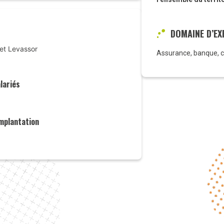
DOMAINE D’EX
et Levassor
Assurance, banque, c
lariés
implantation