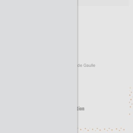
Site web
albioma.com/
Siège social
77 esplanade du Général de Gaulle
92914 La Défense
Nombre de salariés
500-1000
Territoire d’implantation
international