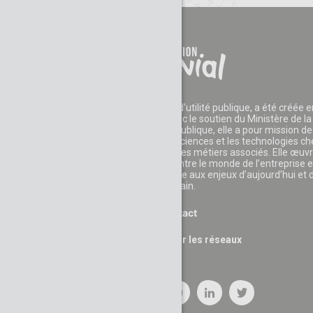
La Fondation CGénial, reconnue d’utilité publique, a été créée e
2006 par des entreprises et avec le soutien du Ministère de la
Recherche. Reconnue d’utilité publique, elle a pour mission de
développer l'appétence pour les sciences et les technologies c
les jeunes et leur faire découvrir les métiers associés. Elle œuv
également au rapprochement entre le monde de l’entreprise e
celui de l’éducation pour faire face aux enjeux d’aujourd’hui et 
demain.
Contact
Suivez nous sur les réseaux