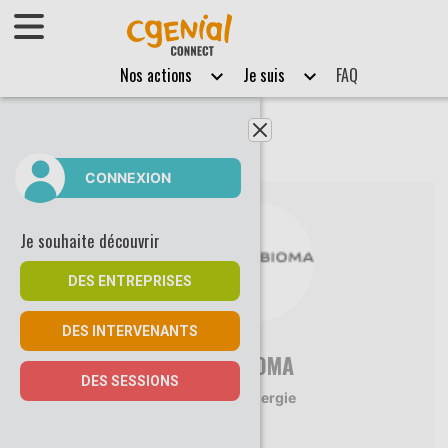
Afficher le menu
Nos actions
Je suis
FAQ
Fermer le menu
CONNEXION
Je souhaite découvrir
DES ENTREPRISES
DES INTERVENANTS
ALBIOMA
DES SESSIONS
Energie