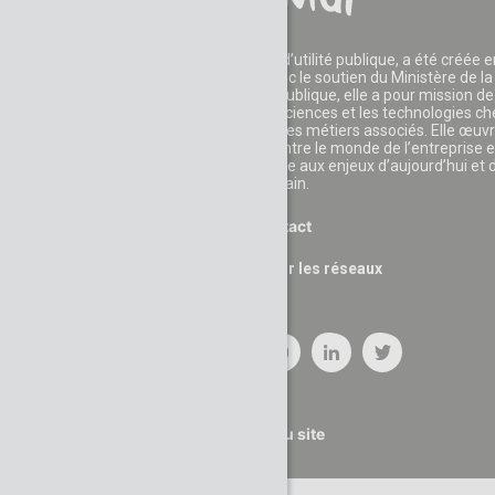
La Fondation CGénial, reconnue d’utilité publique, a été créée e
2006 par des entreprises et avec le soutien du Ministère de la
Recherche. Reconnue d’utilité publique, elle a pour mission de
développer l'appétence pour les sciences et les technologies c
les jeunes et leur faire découvrir les métiers associés. Elle œuv
également au rapprochement entre le monde de l’entreprise e
celui de l’éducation pour faire face aux enjeux d’aujourd’hui et 
demain.
Contact
Suivez nous sur les réseaux
Plan du site