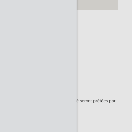
99 avenue Casselardit
31300 TOULOUSE
Visite accessible PMR
Non
Consignes vestimentaires
Chaussures plates exigées
Chaussures fermées exigées
Des surchaussures de sécurité seront prêtées par
l'entreprise pour la visite