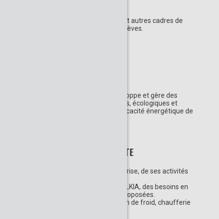
Rappel
Visite réservée aux enseignants et autres cadres de
l’éducation nationale sans leurs élèves.
RÉSUMÉ DE L'ACTIVITÉ
Dalkia, filiale du groupe EDF, développe et gère des
solutions énergétiques innovantes, écologiques et
économiques, pour favoriser l'efficacité énergétique de
ses clients, villes ou entreprises.
DESCRIPTION DE LA VISITE
- Accueil, présentation de l'entreprise, de ses activités
et du site.
- Présentation des métiers de DALKIA, des besoins en
recrutement et des formations proposées.
- Visite du site : ligne de production de froid, chaufferie
biomasse.
- Echanges avec des salariés.