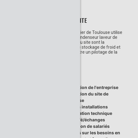
INFORMATIONS SUR LE SITE
Le Pôle Énergie du centre hospitalier de Toulouse utilise
une chaufferie biomasse avec Condenseur laveur de
fumées de 840 Kw. Les activités du site sont la
production de chaud et de froid, le stockage de froid et
la gestion technique pour permettre un pilotage de la
performance énergétique.
Présentation de l'entreprise
PROGRAMME DE
Présentation du site de
LA VISITE
l'entreprise
DURÉE: 3H00
Visite des installations
Installation technique
Pause café/échanges
Intervention de salariés
Echanges sur les besoins en