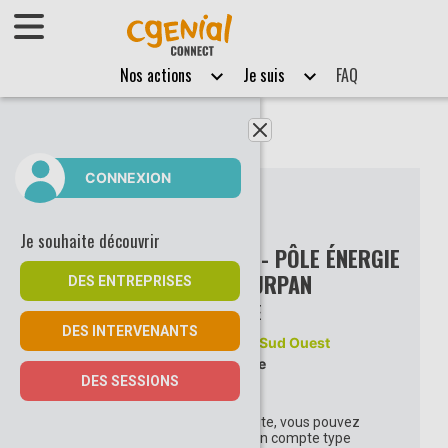
Afficher le menu
Nos actions
Je suis
FAQ
Fermer le menu
CONNEXION
Je souhaite découvrir
VISITE DU SITE: DALKIA - PÔLE ÉNERGIE
DU CHU DE PURPAN
DES ENTREPRISES
TOULOUSE
DES INTERVENANTS
Dalkia en région Sud Ouest
Energie
DES SESSIONS
Pour vous inscrire à une visite, vous pouvez
vous connecter ou créer un compte type