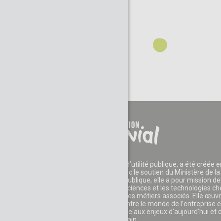
La Fondation CGénial, reconnue d’utilité publique, a été créée e
2006 par des entreprises et avec le soutien du Ministère de la
Recherche. Reconnue d’utilité publique, elle a pour mission de
développer l'appétence pour les sciences et les technologies c
les jeunes et leur faire découvrir les métiers associés. Elle œuv
également au rapprochement entre le monde de l’entreprise e
celui de l’éducation pour faire face aux enjeux d’aujourd’hui et 
demain.