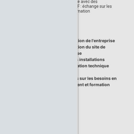
utilisées en formation et rencontre avec des
professionnels de formation d’EDF : échange sur les
besoins en recrutement et en formation
Présentation de l'entreprise
PROGRAMME DE
Présentation du site de
LA VISITE
l'entreprise
DURÉE: 8H00
Visite des installations
Installation technique
Autre
Echanges sur les besoins en
recrutement et formation