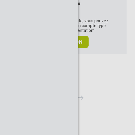
Energie
Pour vous inscrire à une visite, vous pouvez
vous connecter ou créer un compte type
"Acteur·trice de l'orientation"
CONNEXION