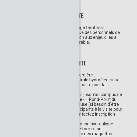
DESCRIPTION DE LA VISITE
Responsabilité d'entreprise, ancrage territorial,
contribution à la formation continue des personnels de
l’Éducation Nationale, sensibilisation aux enjeux liés à
l'énergie et au développement durable.
INFORMATIONS SUR LE SITE
La visite se déroule sur la journée entière :
/ Matinée : Visite guidée de la Centrale hydroélectrique
et visite libre de l'exposition "Ça chauffe pour la
planète" à l’Espace EDF Bazacle
/ Trajet par vos moyens personnels jusqu'au campus de
formation hydraulique de Toulouse - 1 Rond-Point du
Général Eisenhower - 31100 Toulouse (si besoin d'être
mis en relation avec d'autres participants à la visite pour
l'organisation d'un covoiturage contactez inscription-
pee@cgenial.org)
/ Déjeuner sur le Campus de formation hydraulique
/ Après-midi : Visite du Campus de formation
hydraulique : ateliers de découverte des maquettes