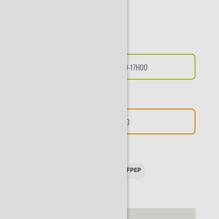
Date de la visite
VENDREDI 12/03/2021 | 09H00-17H00
Date limite d'inscription
MERCREDI 03/03/2021 À 11H50
Prise en charge administrative
PAF
Voir modalités
CEFPEP
Adresse