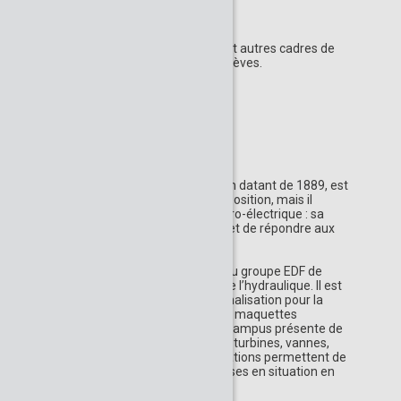
Rappel
Visite réservée aux enseignants et autres cadres de
l’éducation nationale sans leurs élèves.
RÉSUMÉ DE L'ACTIVITÉ
Le site EDF Bazacle, ancien moulin datant de 1889, est
bien connu pour son espace d'exposition, mais il
contient surtout une centrale hydro-électrique : sa
puissance de 3 mégawatts permet de répondre aux
besoins d’environ 7000 habitants.
Le centre de formation national du groupe EDF de
Toulouse est dédié aux métiers de l’hydraulique. Il est
exploité par l'Unité de professionnalisation pour la
performance industrielle. Doté de maquettes
pédagogiques sophistiquées, ce campus présente de
véritables « morceaux d’usines » : turbines, vannes,
moteurs... Ces différentes installations permettent de
réaliser des formations et des mises en situation en
conditions réelles.