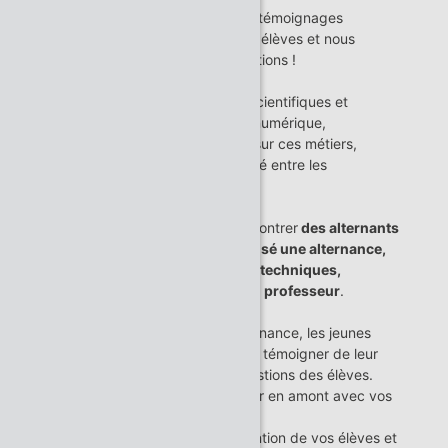
Au programme : des conseils et témoignages
authentiques qui inspireront vos élèves et nous
l’espérons, susciteront des vocations !
L'objectif de cette session :
- Illustrer la réalité des métiers scientifiques et
techniques, de l'industrie et du numérique,
- Déconstruire les idées reçues sur ces métiers,
- Mettre l'accent sur l'interactivité entre les
professionnels et vos élèves !
Cette session permettra de rencontrer
des alternants
et jeunes diplômés qui ont réalisé une alternance,
travaillant dans les sciences et techniques,
accompagnés de leur tuteur ou professeur
.
Après une introduction sur l'alternance, les jeunes
diplômés et alternants viendront témoigner de leur
parcours et répondront aux questions des élèves.
Nous vous invitons à en préparer en amont avec vos
classes !
Des documents favorisant l’attention de vos élèves et