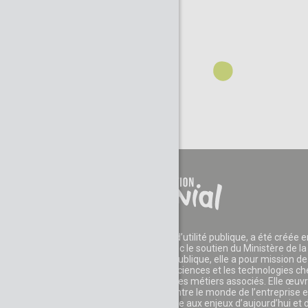
La Fondation CGénial, reconnue d’utilité publique, a été créée e
2006 par des entreprises et avec le soutien du Ministère de la
Recherche. Reconnue d’utilité publique, elle a pour mission de
développer l'appétence pour les sciences et les technologies c
les jeunes et leur faire découvrir les métiers associés. Elle œuv
également au rapprochement entre le monde de l’entreprise e
celui de l’éducation pour faire face aux enjeux d’aujourd’hui et 