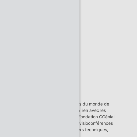
Date de la session
|
LUNDI 02/12/2024
15H30-16H30
Thèmes abordés
Alternance
Orientation
DESCRIPTION DE LA SESSION
Les intervenantes et intervenants du monde de
l’entreprise ou de l’orientation, en lien avec les
animateurs et animatrices de la Fondation CGénial,
vous préparent une semaine de visioconférences
riche d'informations sur les métiers techniques,
scientifiques et numériques.