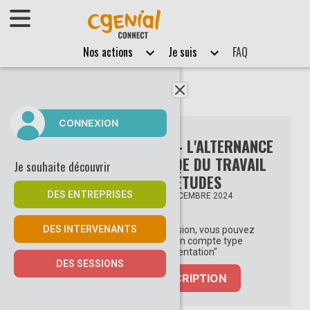
Afficher le menu
Nos actions
Je suis
FAQ
Fermer le menu
CONNEXION
SEMAINE DES MÉTIERS - L'ALTERNANCE
: DÉCOUVRIR LE MONDE DU TRAVAIL
Je souhaite découvrir
PENDANT SES ÉTUDES
DES ENTREPRISES
SEMAINE DES MÉTIERS DÉCEMBRE 2024
DES INTERVENANTS
Pour vous inscrire à une session, vous pouvez
vous connecter ou créer un compte type
"Acteur·trice de l'orientation"
DES SESSIONS
CONNEXION/INSCRIPTION