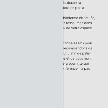
l’interactivité avec les intervenants durant la
rencontre sont mises à votre disposition par la
Fondation.
Une fois votre inscription sur la plateforme effectuée,
vous pourrez retrouver toutes ces ressources dans
l'onglet « Préparer mes sessions » de votre espace
personnel.
Important : nous utilisons la plateforme Teams pour
les visioconférences. Nous vous recommandons de
vous y connecter en avance le jour J afin de palier
d’éventuels problèmes techniques et de vous munir
d’un micro et pensez d'une caméra pour interagir
avec les intervenants ! La visioconférence n'a pas
vocation à être enregistrée.